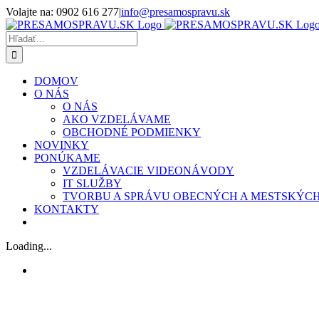
Skip
Volajte na: 0902 616 277
|
info@presamospravu.sk
to
Facebook
content
Hľadať:
DOMOV
O NÁS
O NÁS
AKO VZDELÁVAME
OBCHODNÉ PODMIENKY
NOVINKY
PONÚKAME
VZDELÁVACIE VIDEONÁVODY
IT SLUŽBY
TVORBU A SPRÁVU OBECNÝCH A MESTSKÝC
KONTAKTY
Loading...