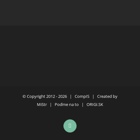
© Copyright 2012 -
2026 |
CompIS
| Created by
MiStr
|
Poďme na to
|
ORIGI.SK
Facebook