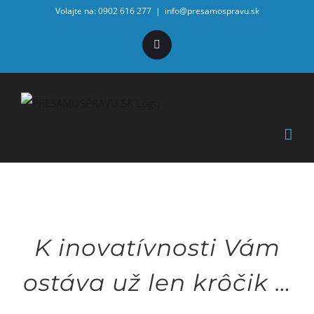
Skip
Volajte na: 0902 616 277
|
info@presamospravu.sk
to
Facebook
content
K inovatívnosti Vám
ostáva už len krôčik …