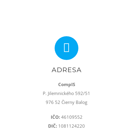
ADRESA
CompIS
P. Jilemnického 592/51
976 52 Čierny Balog
IČO:
46109552
DIČ:
1081124220