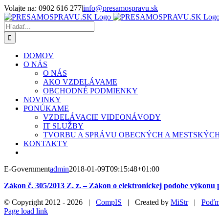
Skip
Volajte na: 0902 616 277
|
info@presamospravu.sk
to
Facebook
content
Hľadať:
DOMOV
O NÁS
O NÁS
AKO VZDELÁVAME
OBCHODNÉ PODMIENKY
NOVINKY
PONÚKAME
VZDELÁVACIE VIDEONÁVODY
IT SLUŽBY
TVORBU A SPRÁVU OBECNÝCH A MESTSKÝC
KONTAKTY
E-Government
admin
2018-01-09T09:15:48+01:00
Zákon č. 305/2013 Z. z. –
Zákon o elektronickej podobe výkonu p
© Copyright 2012 -
2026 |
CompIS
| Created by
MiStr
|
Poďm
Facebook
Page load link