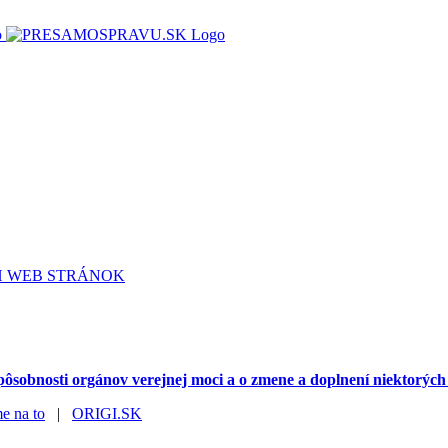
H WEB STRÁNOK
ôsobnosti orgánov verejnej moci a o zmene a doplnení niektorýc
e na to
|
ORIGI.SK